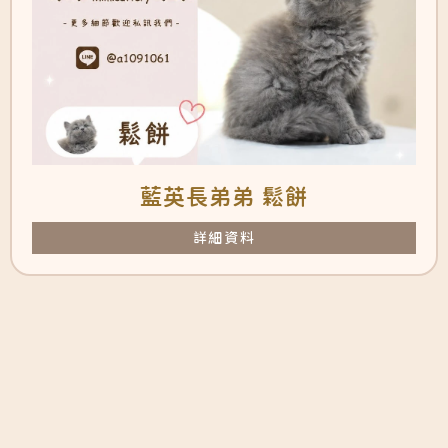
藍英長弟弟 鬆餅
詳細資料