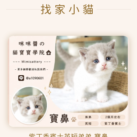
找家小貓
紫丁香賓士英短弟弟 寶鼻