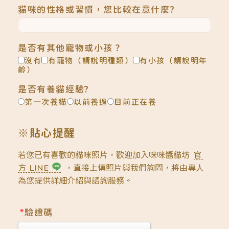
貓咪的性格或習慣，您比較在意什麼?
是否有其他寵物或小孩？
沒有
有寵物（請說明種類）
有小孩（請說明年
齡）
是否有養貓經驗?
第一次養貓
以前養過
目前正在養
※貼心提醒
若您已有喜歡的貓咪照片，歡迎加入咪咪醬貓坊
官
方 LINE
，直接上傳照片與我們詢問，將由專人
為您提供詳細介紹與諮詢服務。
*
驗證碼