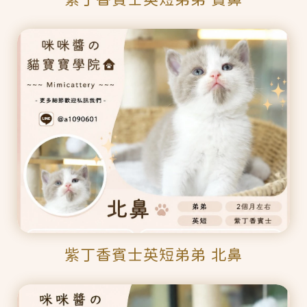
紫丁香賓士英短弟弟 北鼻