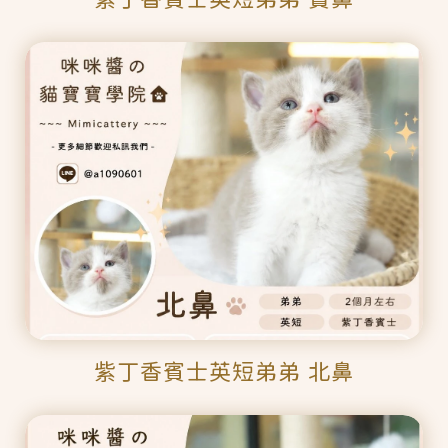
紫丁香賓士英短弟弟 北鼻