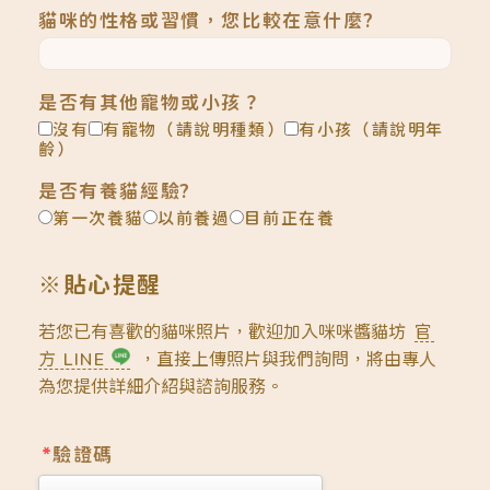
貓咪的性格或習慣，您比較在意什麼?
是否有其他寵物或小孩？
沒有
有寵物（請說明種類）
有小孩（請說明年
齡）
是否有養貓經驗?
第一次養貓
以前養過
目前正在養
※貼心提醒
若您已有喜歡的貓咪照片，歡迎加入咪咪醬貓坊
官
方 LINE
，直接上傳照片與我們詢問，將由專人
為您提供詳細介紹與諮詢服務。
*
驗證碼