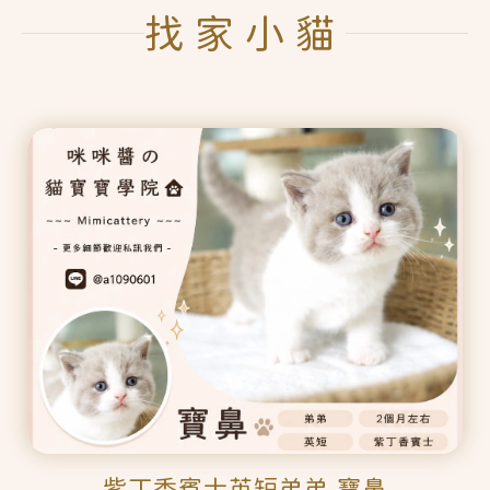
找家小貓
紫丁香賓士英短弟弟 寶鼻